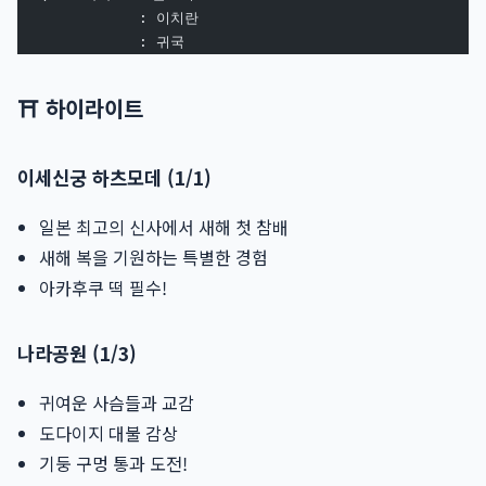
              : 이치란
              : 귀국
⛩️ 하이라이트
이세신궁 하츠모데 (1/1)
일본 최고의 신사에서 새해 첫 참배
새해 복을 기원하는 특별한 경험
아카후쿠 떡 필수!
나라공원 (1/3)
귀여운 사슴들과 교감
도다이지 대불 감상
기둥 구멍 통과 도전!