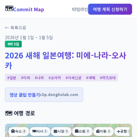
🗺️
Commit Map
타임라인
여행 계획 신청하기
← 목록으로
2026년 1월 1일 ~ 1월 5일
4박 5일
2026 새해 일본여행: 미에-나라-오사
카
#일본
#미에
#나라
#오사카
#이세신궁
#새해
#하츠모데
영상 클립 만들기
clip.dongholab.com
🗺️ 여행 경로
+
🏨
🍽️
🏪
🛍️
🚉
✈️
숙소
식사
시장
쇼핑
이동
공항
2
1
1
2
1
2