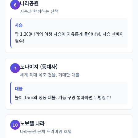
나라공원
6
사슴과 함께하는 산책
사슴
약 1,200마리의 야생 사슴이 자유롭게 돌아다님. 사슴 센베이
필수!
도다이지 (동대사)
7
세계 최대 목조 건물, 거대한 대불
대불
높이 15m의 청동 대불. 기둥 구멍 통과하면 무병장수!
노보텔 나라
10
나라공원 근처 프리미엄 호텔