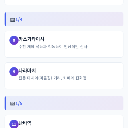
📅
1/4
카스가타이샤
8
수천 개의 석등과 청동등이 인상적인 신사
나라마치
9
전통 마치야(마을집) 거리, 카페와 잡화점
📅
1/5
난바역
11