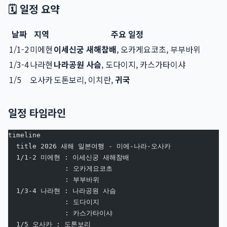
🗓️ 일정 요약
날짜
지역
주요 일정
1/1-2
미에현
이세신궁 새해참배
, 오카게요코초, 부부바위
1/3-4
나라현
나라공원 사슴
, 도다이지, 카스가타이샤
1/5
오사카
도톤보리, 이치란,
귀국
일정 타임라인
timeline
  title 2026 새해 일본여행 - 미에-나라-오사카
  1/1-2 미에현 : 이세신궁 새해참배
              : 오카게요코초
              : 부부바위
  1/3-4 나라현 : 나라공원 사슴
              : 도다이지
              : 카스가타이샤
  1/5 오사카 : 도톤보리