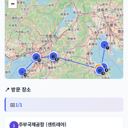
−
✈️
1
⛩️
🏨
🌳
⛩️
🛍️
🍽️
🛍️
🚉
7
10
6
8
9
12
13
11
🌳
🏨
⛩️
🏪
4
✈️
5
2
3
14
📍 방문 장소
📅
1/1
주부국제공항 (센트레아)
1
Leaflet
|
©
OpenStreetMap